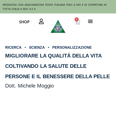
Vai
SPEDIZIONI CON ASSICURAZIONE POSTE ITALIANE FINO A 500 € DI COPERTURA IN
al
TUTTA ITALIA A SOLI 4.5 €
contenuto
0
Carrello
SHOP
RICERCA • SCIENZA • PERSONALIZZAZIONE
MIGLIORARE LA QUALITÀ DELLA VITA
COLTIVANDO LA SALUTE DELLE
PERSONE E IL BENESSERE DELLA PELLE
Dott. Michele Moggio