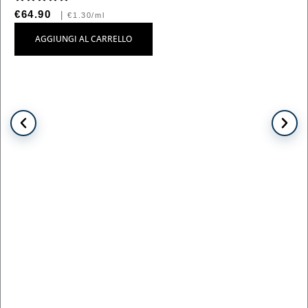
€64.90
|
€1.30/ml
AGGIUNGI AL CARRELLO