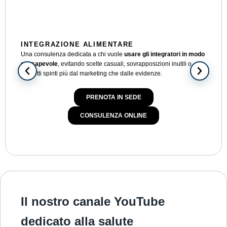
INTEGRAZIONE ALIMENTARE
NU
Una consulenza dedicata a chi vuole
usare gli integratori in modo
Un
consapevole
, evitando scelte casuali, sovrapposizioni inutili o
del
prodotti spinti più dal marketing che dalle evidenze.
sen
PRENOTA IN SEDE
CONSULENZA ONLINE
Il nostro canale YouTube
dedicato alla salute