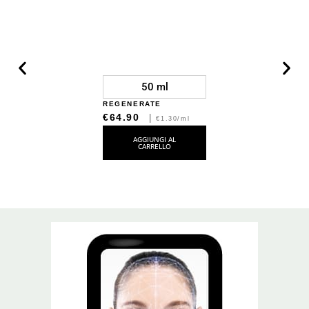
50 ml
REGENERATE
€64.90
|
€1.30/ml
AGGIUNGI AL
CARRELLO