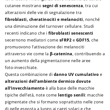
cutanee mostrano
segni di senescenza
, tra cui
alterazioni delle vie di segnalazione tra
fibroblasti, cheratinociti e melanociti
, nonché
una diminuzione del turnover cellulare. Studi
recenti indicano che i
fibroblasti senescenti
secernono mediatori come
sFRP2
e
GDF15
, che
promuovono l’attivazione dei melanociti
attraverso vie come la
β‑catenina
, contribuendo a
un aumento della pigmentazione nelle aree
foto‑invecchiate.
Questa combinazione di
danno UV cumulativo
e
alterazioni dell’ambiente dermico dovute
all’invecchiamento
è alla base delle macchie
tipiche dell’età, note come
lentigo senili
: macchie
pigmentate che si formano soprattutto nelle zone
di pelle esposta a lungo ai raggi solari e che