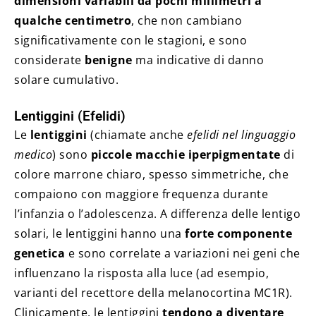
dimensioni variabili da pochi millimetri a
qualche centimetro
, che non cambiano
significativamente con le stagioni, e sono
considerate
benigne
ma indicative di danno
solare cumulativo.
Lentiggini (Efelidi)
Le
lentiggini
(chiamate anche
efelidi nel linguaggio
medico
) sono
piccole macchie iperpigmentate
di
colore marrone chiaro, spesso simmetriche, che
compaiono con maggiore frequenza durante
l’infanzia o l’adolescenza. A differenza delle lentigo
solari, le lentiggini hanno una
forte componente
genetica
e sono correlate a variazioni nei geni che
influenzano la risposta alla luce (ad esempio,
varianti del recettore della melanocortina MC1R).
Clinicamente, le lentiggini
tendono a diventare