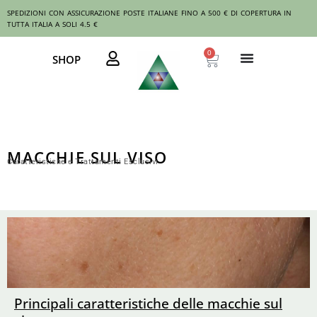
Vai
SPEDIZIONI CON ASSICURAZIONE POSTE ITALIANE FINO A 500 € DI COPERTURA IN
al
TUTTA ITALIA A SOLI 4.5 €
contenuto
0
Carrello
SHOP
MACCHIE SUL VISO
Caratteristiche e Trattamenti Esclusivi
Principali caratteristiche delle macchie sul