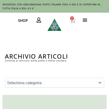
Vai
SPEDIZIONI CON ASSICURAZIONE POSTE ITALIANE FINO A 500 € DI COPERTURA IN
al
TUTTA ITALIA A SOLI 4.5 €
contenuto
0
Carrello
SHOP
ARCHIVIO ARTICOLI
Scienza al servizio della pelle e della cosmesi